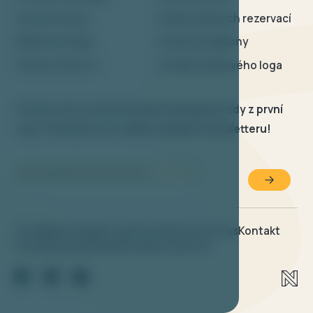
Voucher shop
Zvýšení přímých rezervací
Wellness & Spa
Hotelové šablony
Online check-in
Tvorba hotelového loga
Chcete mít novinky Bookolo dostupné vždy z první
ruky? Přihlašte se k odběru našeho newsletteru!
Úvod
Naše služby
O nás
Kariéra
Bookolo Plus
Kontakt
Pravidla a podmínky
Pravidla soukromí