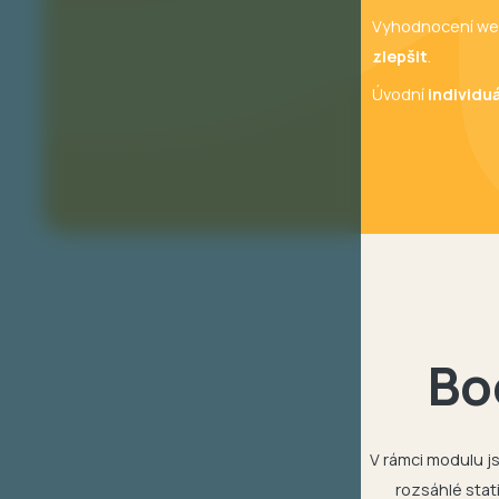
Vyhodnocení well
zlepšit
.
Úvodní
individu
Bo
V rámci modulu js
rozsáhlé stat