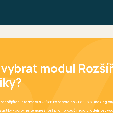
i vybrat modul Rozší
iky?
robnějších informaci
o
vašich
rezervacích
v Bookolo
Booking en
tistiky - porovnejte
úspěšnost promo kódů
nebo
prodejnost vo