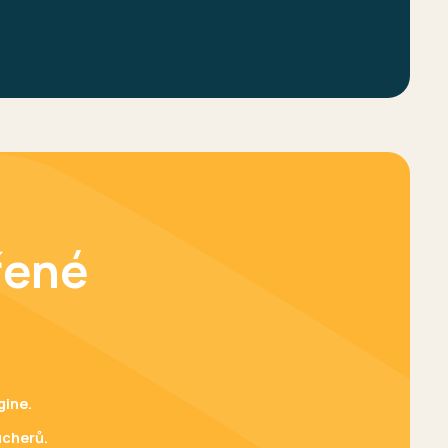
řené
gine.
ucherů.