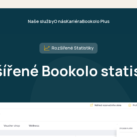
Naše služby
O nás
Kariéra
Bookolo Plus
Rozšířené Statistiky
Konektivita
Weby
l Nabídky
Platební brána
Hotelový web na 
ířené Bookolo stati
l Emailing
Párování plateb
Hotelové šablony
ířené Statistiky
Marketplace
Guest directory 