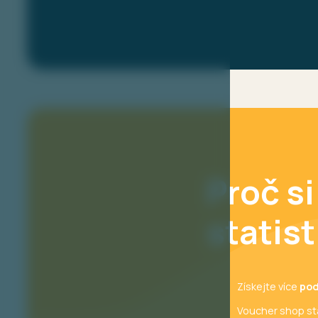
Proč s
statist
Získejte více
pod
Voucher shop sta