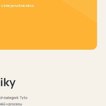
í a
kde je nutné něco
.
iky
ch kategorií. Tyto
níků v procesu