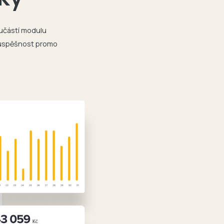
oučástí modulu
í úspěšnost promo