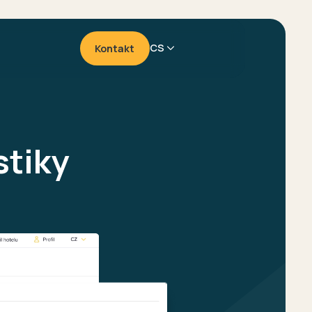
CS
Kontakt
Marketing
míru
Zvýšení konverzí
stiky
Audit hotelových on-
app
line kampaní
Podpora online
komunikace
Získání nových hostů
Branding
Návrh hotelového
loga
Hotelové tiskoviny
Hotelové předměty