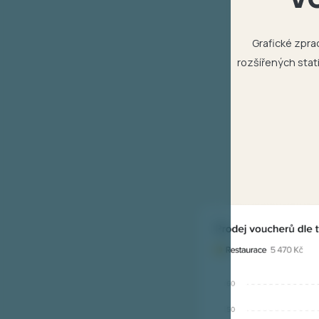
Grafické zpra
rozšířených stat