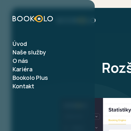
Úvod
Produkty
CRM
Naše služby
Booking Engine
Modu
O nás
Rozš
Channel Manager
Modu
Kariéra
Voucher Shop
Rozš
Wellness & Spa
Bookolo Plus
Online check-in
Kontakt
Srovnávač cen
Bezkontaktní řešení