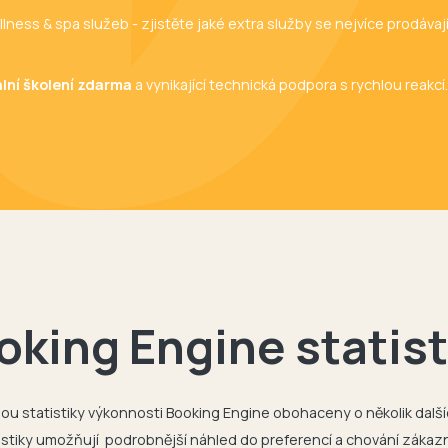
ness & spa služeb - zjistěte jaké extra služby se nejvíce prodávaj
ální školení zdarma
a vynikající technická podpora s rychlou reakcí
oking Engine statist
ou statistiky výkonnosti Booking Engine obohaceny o několik další
istiky umožňují podrobnější náhled do preferencí a chování zákaz