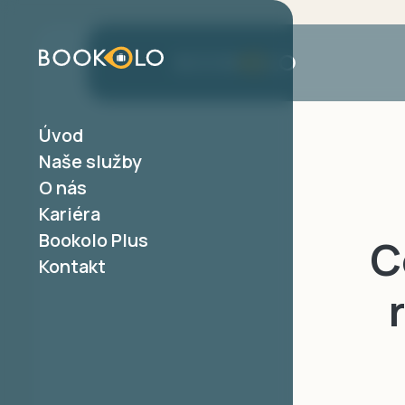
Úvod
Produkty
CRM
Naše služby
Booking Engine
Modu
O nás
Channel Manager
Modu
Kariéra
Voucher Shop
Rozš
Wellness & Spa
Bookolo Plus
C
Online check-in
Kontakt
Srovnávač cen
Bezkontaktní řešení