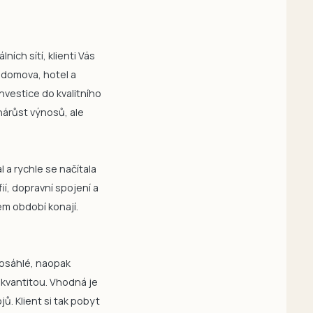
ích sítí, klienti Vás
 domova, hotel a
nvestice do kvalitního
nárůst výnosů, ale
 a rychle se načítala
ií, dopravní spojení a
ném období konají.
 obsáhlé, naopak
 kvantitou. Vhodná je
. Klient si tak pobyt