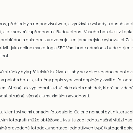
, přehledný a responzivní web, a využíváte výhody a dosah sociáln
, ale zároveň i upřednostní. Budoucí host Vašeho hotelu si z tepla
 prohlédne a nakonec zarezervuje ten jemu nejvíce vyhovující. Za i
tivit, jako online marketing a SEO Vám bude odměnou bude nejen 
ient.
 stránky byly přátelské k uživateli, aby se v nich snadno orientoval
esná poloha hotelu, stručný popis vybavení doplněný kvalitní fotograf
adem. Stejně tak vypíchnutí aktuálních akcí a nabídek, které se v da
dat stručně, věcně a s maximální návodností.
u klientovi velmi usnadní fotogalerie. Galerie nemusí být nikterak
tvím fotografií může obtěžovat. Kvalita zde jednoznačně vítězí nad
nálně provedená fotodokumentace jednotlivých typů/kategorií pokojů