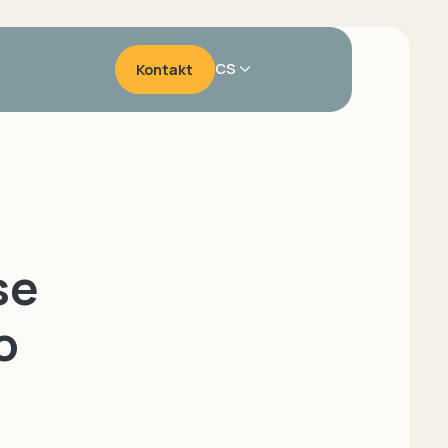
CS
Kontakt
Marketing
míru
Zvýšení konverzí
Audit hotelových on-
app
line kampaní
Podpora online
se
komunikace
Získání nových hostů
o
Branding
Návrh hotelového
loga
Hotelové tiskoviny
Hotelové předměty