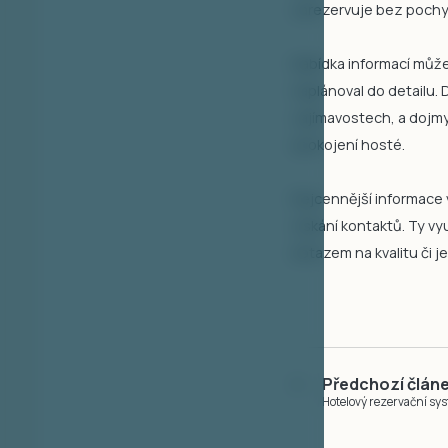
zarezervuje bez pochyb
Nabídka informací může
naplánoval do detailu. 
zajímavostech, a dojmy 
spokojení hosté.
Nejcennější informace 
získání kontaktů. Ty vy
dotazem na kvalitu či 
Předchozí člán
Hotelový rezervační sy