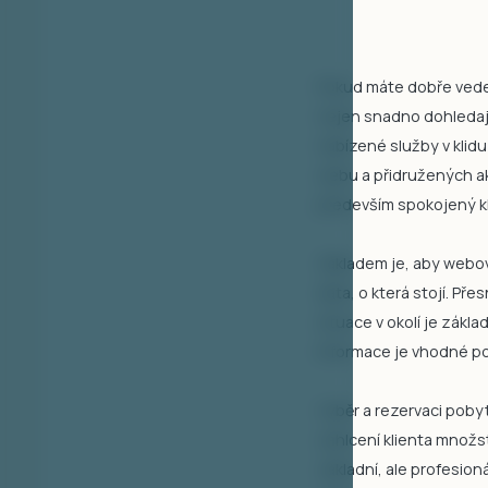
Pokud máte dobře vedený
nejen snadno dohledají
nabízené služby v klidu
webu a přidružených ak
především spokojený kl
Základem je, aby webové
data, o která stojí. Př
situace v okolí je zákl
Informace je vhodné po
Výběr a rezervaci pobyt
zahlcení klienta množs
základní, ale profesio