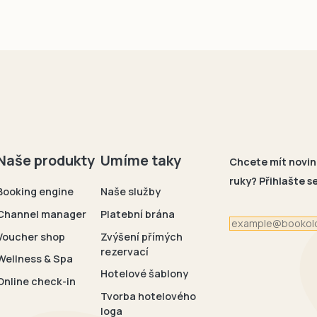
Naše produkty
Umíme taky
Chcete mít novin
ruky? Přihlašte 
Booking engine
Naše služby
Channel manager
Platební brána
Voucher shop
Zvýšení přímých
rezervací
Wellness & Spa
Hotelové šablony
Online check-in
Tvorba hotelového
loga