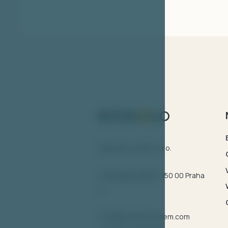
Bookolo system s.r.o.
U Nikolajky 833/5, 150 00 Praha
5
info@bookolosystem.com