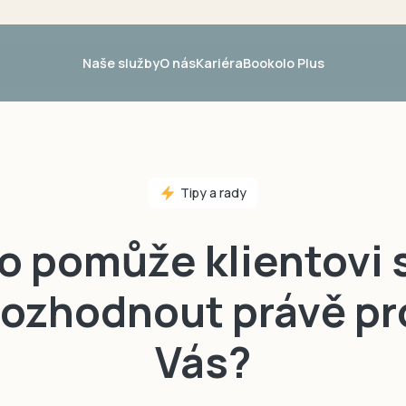
Naše služby
O nás
Kariéra
Bookolo Plus
Konektivita
Weby
l Nabídky
Platební brána
Hotelový web na 
Tipy a rady
l Emailing
Párování plateb
Hotelové šablony
ířené Statistiky
Marketplace
Guest directory 
o pomůže klientovi 
rozhodnout právě pr
Vás?