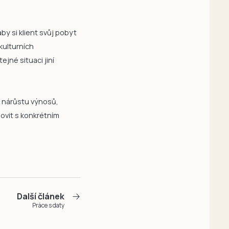
y si klient svůj pobyt
kulturních
ejné situaci jiní
ě nárůstu výnosů,
lovit s konkrétním
Další článek
Práce s daty