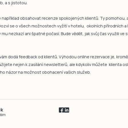
, a s jistotou.
 například obsahovat recenze spokojených klientů. Ty pomohou, ab
Dozví se o všech možnostech vyžití v hotelu, okolních přírodních a 
mu nezkazí ani špatné počasí. Bude vědět, jak svůj čas využili ve st
vám dodá feedback od klientů. Výhodou online rezervace je, krom
užijete nejen k zasílání newsletterů, ale kdykoliv můžete klienta os
jeho názor na možnost obohacení vašich služeb.
ek
stém